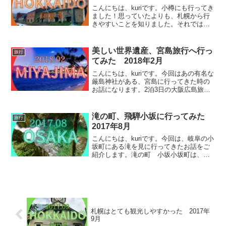
こんにちは、kuriです。小樽にも行ってき
ました！思っていたよりも、札幌から行
きやすいことを知りました。それでは、
小樽の巡ったところをご紹介していきま
す！小樽オルゴール堂まずは、「小樽オ
ルゴール堂」へ行きました。レトロな雰
美しい世界遺産、宮島旅行へ行っ
旅行
囲気の建物でした。...
てみた 2018年2月
こんにちは、kuriです。今回はあの有名な
厳島神社がある、宮島に行ってきた時の
お話になります。2泊3日の大阪広島旅
の、2日目になります。大阪から広島へ移
動してきました！フェリーで宮島へまず
はさっそく、広島駅から宮島口駅へ移動
滝の町、飛騨小坂に行ってみた
旅行
しました。このよ...
2017年8月
こんにちは、kuriです。今回は、岐阜の小
坂町にある滝を見に行ってきたお話をご
紹介します。滝の町 小坂小坂町は、下
呂温泉で有名な下呂市内にあります。そ
して今回は滝を見に行ったのですが、小
坂町にはどれくらい滝があると思います
か？・・・・・正解...
札幌はとても観光しやすかった 2017年
9月