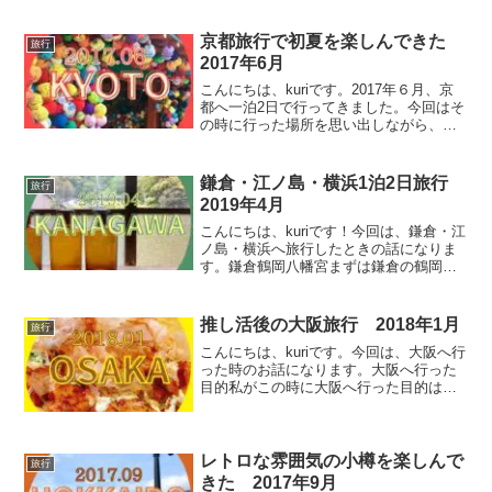
京都旅行で初夏を楽しんできた
旅行
2017年6月
こんにちは、kuriです。2017年６月、京
都へ一泊2日で行ってきました。今回はそ
の時に行った場所を思い出しながら、思
い出に浸ると共に、巡った場所をご紹介
していきます！京都1日目 祇園・東山エ
リア八坂唐申堂まずはこちら！カラフル
鎌倉・江ノ島・横浜1泊2日旅行
旅行
なくくり猿の...
2019年4月
こんにちは、kuriです！今回は、鎌倉・江
ノ島・横浜へ旅行したときの話になりま
す。鎌倉鶴岡八幡宮まずは鎌倉の鶴岡八
幡宮へ行きました！そして行ってみて驚
きましたが、参道がとても長かったで
す。こちらの参道は、由比ヶ浜から約２
推し活後の大阪旅行 2018年1月
旅行
kmも続いているんだ...
こんにちは、kuriです。今回は、大阪へ行
った時のお話になります。大阪へ行った
目的私がこの時に大阪へ行った目的は、
ワンオクのライブで使用した楽器や衣裳
などが展示される、ギャラリーを見に行
くことでした。そして、この時に大阪を
少し観光しました。...
レトロな雰囲気の小樽を楽しんで
旅行
きた 2017年9月