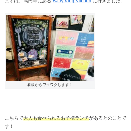
まずは、高円寺にある
Baby King Kitchen
に行きました。
看板からワクワクします！
こちらで
大人も食べられるお子様ランチ
があるとのことで
す！