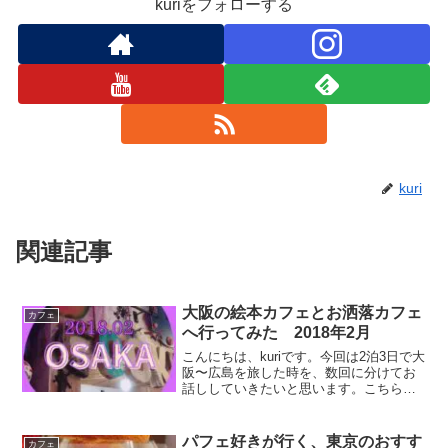
kuriをフォローする
kuri
関連記事
大阪の絵本カフェとお洒落カフェ
カフェ
へ行ってみた 2018年2月
こんにちは、kuriです。今回は2泊3日で大
阪〜広島を旅した時を、数回に分けてお
話ししていきたいと思います。こちらの
記事では、大阪のカフェに２軒行ったの
で、そちらのエピソードになります。大
阪の絵本カフェまず１軒目のカフェはこ
パフェ好きが行く、東京のおすす
カフェ