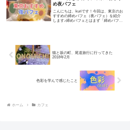
ちらです！とても...
め夜パフェ
こんにちは、kuriです！今回は、東京のお
すすめの締めパフェ（夜パフェ）を紹介
します♪締めパフェとはまず「締めパフェ
って何？」と思っている方に向けて、お
話ししますね。締めパフェとは、北海道
札幌市が発祥の地です。他には、夜パフ
ェと言ったりもし...
猫と坂の町、尾道旅行に行ってきた
2018年2月
色彩を学んで感じたこと
ホーム
カフェ